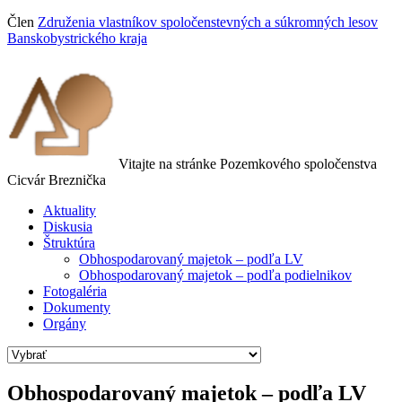
Člen
Združenia vlastníkov spoločenstevných a súkromných lesov
Banskobystrického kraja
Vitajte na stránke Pozemkového spoločenstva
Cicvár Breznička
Aktuality
Diskusia
Štruktúra
Obhospodarovaný majetok – podľa LV
Obhospodarovaný majetok – podľa podielnikov
Fotogaléria
Dokumenty
Orgány
Obhospodarovaný majetok – podľa LV